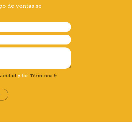
po de ventas se
vacidad
y los
Términos &