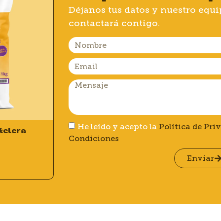
Déjanos tus datos y nuestro equi
contactará contigo.
He leído y acepto la
Política de Pri
telera
Condiciones
Enviar