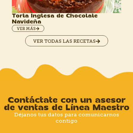
T
Torta Inglesa de Chocolate
Navideña
VER MÁS
VER TODAS LAS RECETAS
Contáctate con un asesor
de ventas de Línea Maestro
Déjanos tus datos para comunicarnos
contigo